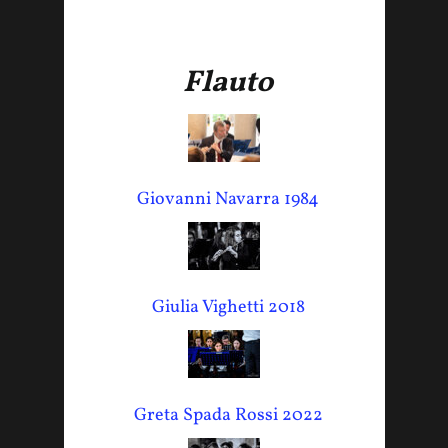
Flauto
Giovanni Navarra 1984
Giulia Vighetti 2018
Greta Spada Rossi 2022