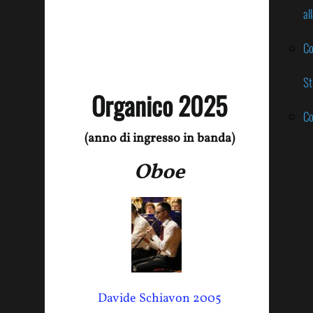
al
Co
St
Organico 2025
Co
(anno di ingresso in banda)
Oboe
Davide Schiavon 2005